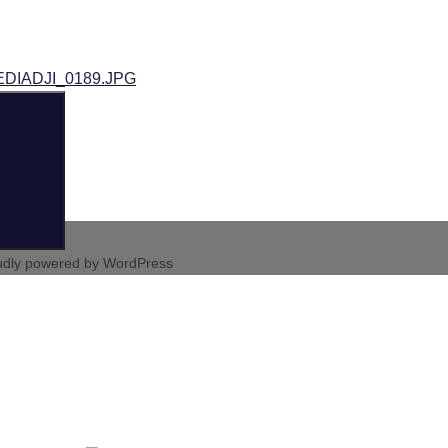
DIADJI_0189.JPG
Suchen
udly powered by WordPress