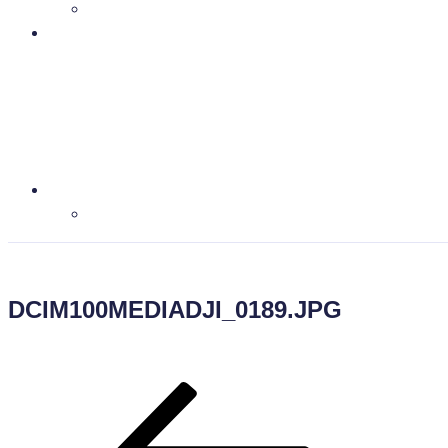
DCIM100MEDIADJI_0189.JPG
Beitragsnavigation
Vorheriger
Beitrag