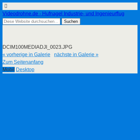
Videodrohne.de - Hufnagel Industrie- und Ingenieurflug
DCIM100MEDIADJI_0023.JPG
« vorherige in Galerie
nächste in Galerie »
Zum Seitenanfang
Mobil
Desktop